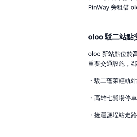
PinWay 旁租
oloo 駁二站
oloo 新站點位於
重要交通設施，鄰
・駁二蓬萊輕軌站走
・高雄七賢場停車場
・捷運鹽埕站走路 