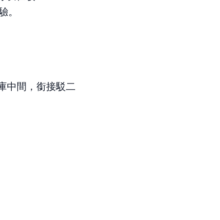
體驗。
號倉庫中間，銜接駁二