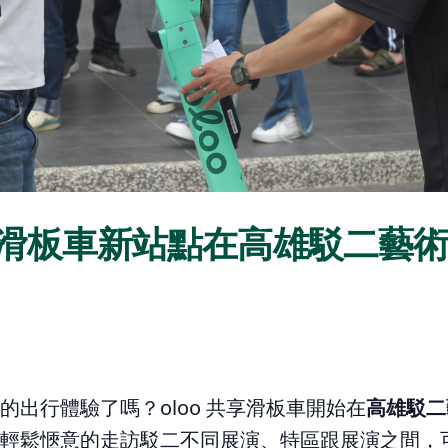
共享滑板車新站點在高雄駁二藝
的出行體驗了嗎？oloo 共享滑板車開始在
高雄駁二
輕鬆愜意的走訪駁二不同展演、特區跟展演之間，