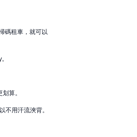
站點掃碼租車，就可以
y。
更划算。
可以不用汗流浹背。