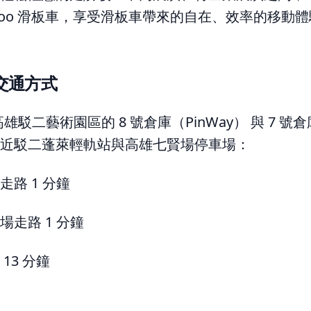
借 oloo 滑板車，享受滑板車帶來的自在、效率的移動
點交通方式
高雄駁二藝術園區的 8 號倉庫（PinWay） 與 7 
近駁二蓬萊輕軌站與高雄七賢場停車場：
路 1 分鐘
走路 1 分鐘
13 分鐘