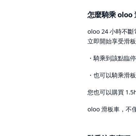
怎麼騎乘 oloo
oloo 24 小時
立即開始享受滑板
・騎乘到該點臨停
・也可以騎乘滑板
您也可以購買 1
oloo 滑板車